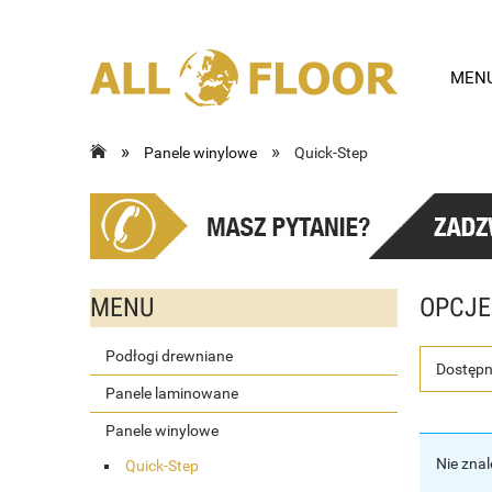
MEN
»
»
Panele winylowe
Quick-Step
MENU
OPCJE
Podłogi drewniane
Dostępn
Panele laminowane
Panele winylowe
Nie zna
Quick-Step